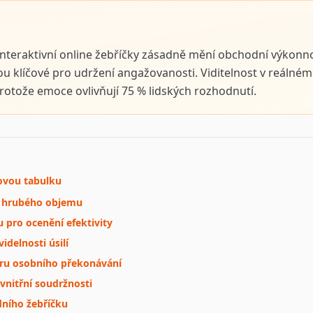
interaktivní online žebříčky zásadně mění obchodní výkonno
jsou klíčové pro udržení angažovanosti. Viditelnost v reál
protože emoce ovlivňují 75 % lidských rozhodnutí.
lovou tabulku
u hrubého objemu
pro ocenění efektivity
delnosti úsilí
ru osobního překonávání
vnitřní soudržnosti
dního žebříčku