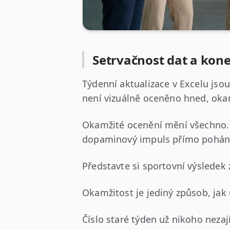
Setrvačnost dat a kon
Týdenní aktualizace v Excelu jso
není vizuálně oceněno hned, okamž
Okamžité ocenění mění všechno. 
dopaminový impuls přímo pohání 
Představte si sportovní výsledek 
Okamžitost je jediný způsob, jak
Číslo staré týden už nikoho neza