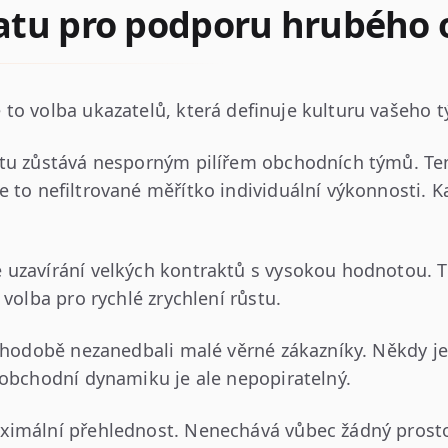
atu pro podporu hrubého
to volba ukazatelů, která definuje kulturu vašeho 
ratu zůstává nesporným pilířem obchodních týmů. T
Je to nefiltrované měřítko individuální výkonnosti. 
uzavírání velkých kontraktů s vysokou hodnotou. T
 volba pro rychlé zrychlení růstu.
ouhodobě nezanedbali malé věrné zákazníky. Někdy j
 obchodní dynamiku je ale nepopiratelný.
ximální přehlednost. Nenechává vůbec žádný prostor