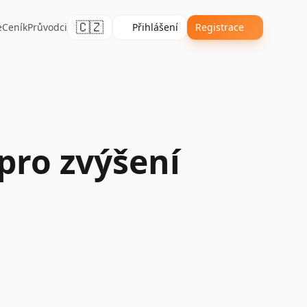
🇨🇿
e
Ceník
Průvodci
Přihlášení
Registrace
pro zvýšení