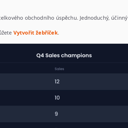
 celkového obchodního úspěchu. Jednoduchý, účinný 
můžete
Vytvořit žebříček
.