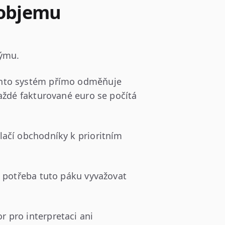
 objemu
týmu.
ento systém přímo odměňuje
Každé fakturované euro se počítá
lačí obchodníky k prioritním
e potřeba tuto páku vyvažovat
 pro interpretaci ani