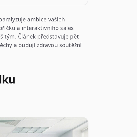
 paralyzuje ambice vašich
říčku a interaktivního sales
š tým. Článek představuje pět
pěchy a budují zdravou soutěžní
lku