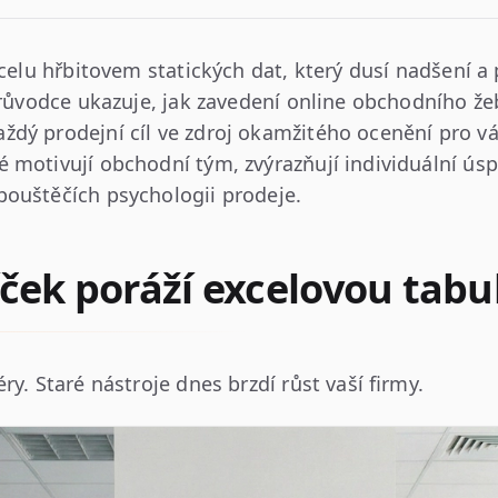
xcelu hřbitovem statických dat, který dusí nadšení a
průvodce ukazuje, jak zavedení online obchodního žeb
dý prodejní cíl ve zdroj okamžitého ocenění pro vá
 motivují obchodní tým, zvýrazňují individuální ús
pouštěčích psychologii prodeje.
íček poráží excelovou tabu
y. Staré nástroje dnes brzdí růst vaší firmy.