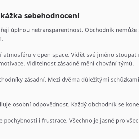
ekážka sebehodnocení
ářejí úplnou netransparentnost. Obchodník nemůže 
a.
 atmosféru v open space. Vidět své jméno stoupat n
í motivace. Viditelnost zásadně mění chování týmů.
bchodníky zásadní. Mezi dvěma důležitými schůzkami 
iluje osobní odpovědnost. Každý obchodník se kon
 pochybnosti i frustrace. Všechno je jasné pro všec