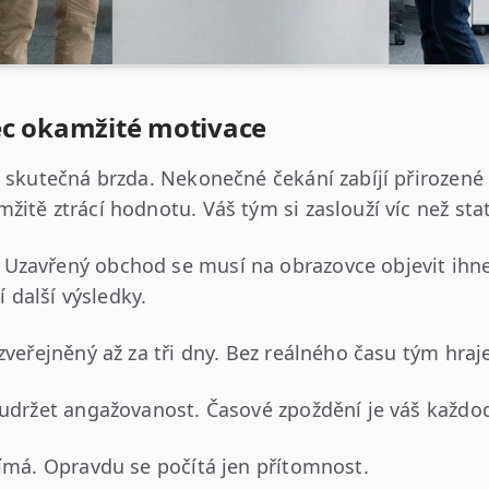
ec okamžité motivace
u skutečná brzda. Nekonečné čekání zabíjí přirozené 
itě ztrácí hodnotu. Váš tým si zaslouží víc než sta
Uzavřený obchod se musí na obrazovce objevit ihne
další výsledky.
zveřejněný až za tři dny. Bez reálného času tým hraj
 udržet angažovanost. Časové zpoždění je váš každode
jímá. Opravdu se počítá jen přítomnost.