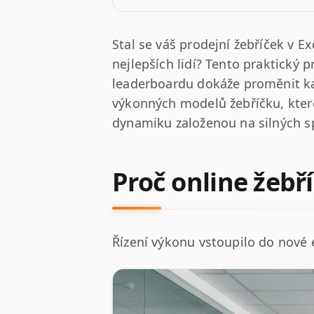
Stal se váš prodejní žebříček v E
nejlepších lidí? Tento praktický 
leaderboardu dokáže proměnit kaž
výkonných modelů žebříčku, které
dynamiku založenou na silných s
Proč online žebř
Řízení výkonu vstoupilo do nové ér