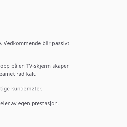
elv. Vedkommende blir passivt
e opp på en TV-skjerm skaper
teamet radikalt.
iktige kundemøter.
 eier av egen prestasjon.