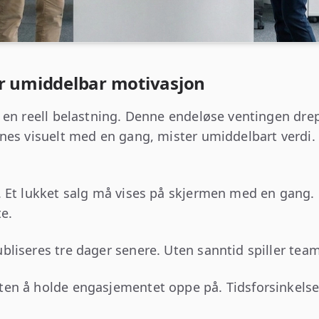
or umiddelbar motivasjon
 en reell belastning. Denne endeløse ventingen drep
nes visuelt med en gang, mister umiddelbart verdi.
. Et lukket salg må vises på skjermen med en gan
te.
liseres tre dager senere. Uten sanntid spiller teame
en å holde engasjementet oppe på. Tidsforsinkelse