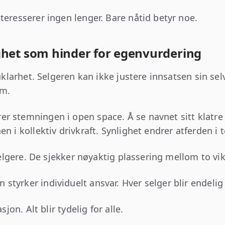
teresserer ingen lenger. Bare nåtid betyr noe.
ghet som hinder for egenvurdering
l uklarhet. Selgeren kan ikke justere innsatsen sin s
om.
r stemningen i open space. Å se navnet sitt klatr
n i kollektiv drivkraft. Synlighet endrer atferden i 
ltselgere. De sjekker nøyaktig plassering mellom to v
tyrker individuelt ansvar. Hver selger blir endelig
sjon. Alt blir tydelig for alle.