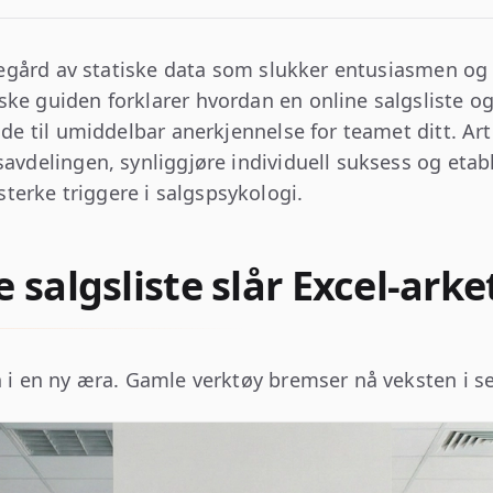
kirkegård av statiske data som slukker entusiasmen 
ke guiden forklarer hvordan en online salgsliste og
ilde til umiddelbar anerkjennelse for teamet ditt. Ar
savdelingen, synliggjøre individuell suksess og eta
erke triggere i salgspsykologi.
 salgsliste slår Excel-arke
n i en ny æra. Gamle verktøy bremser nå veksten i se