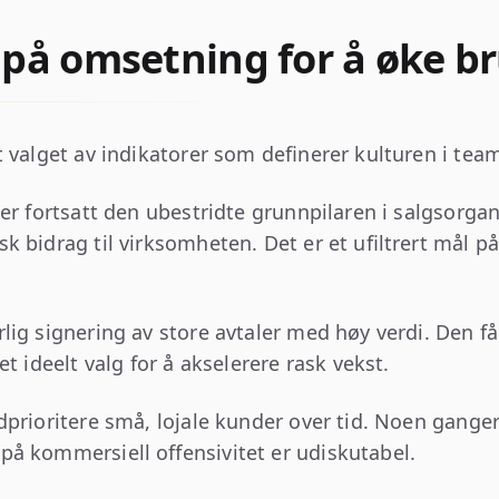
 på omsetning for å øke b
 valget av indikatorer som definerer kulturen i tea
er fortsatt den ubestridte grunnpilaren i salgsorga
 bidrag til virksomheten. Det er et ufiltrert mål på
ig signering av store avtaler med høy verdi. Den får 
t ideelt valg for å akselerere rask vekst.
dprioritere små, lojale kunder over tid. Noen gang
på kommersiell offensivitet er udiskutabel.