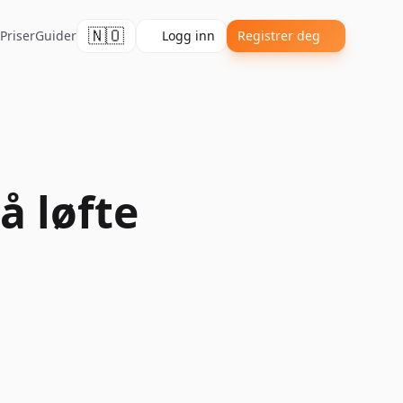
🇳🇴
Priser
Guider
Logg inn
Registrer deg
å løfte