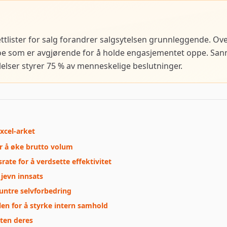
e nettlister for salg forandrer salgsytelsen grunnleggende. 
e som er avgjørende for å holde engasjementet oppe. Sannt
følelser styrer 75 % av menneskelige beslutninger.
Excel-arket
r å øke brutto volum
ate for å verdsette effektivitet
 jevn innsats
ntre selvforbedring
en for å styrke intern samhold
sten deres