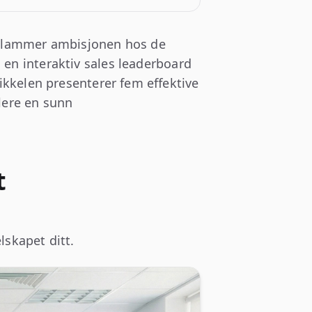
og lammer ambisjonen hos de
 en interaktiv sales leaderboard
tikkelen presenterer fem effektive
blere en sunn
t
lskapet ditt.