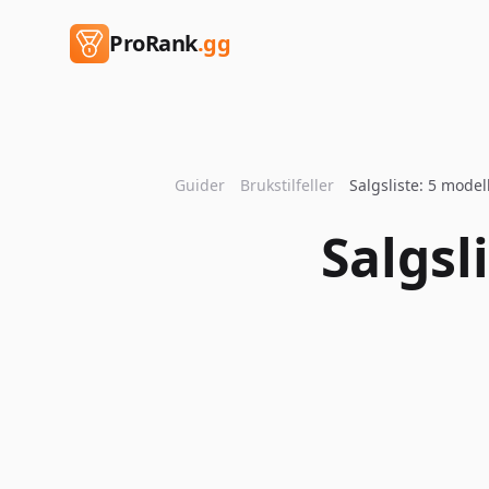
ProRank
.gg
Guider
Brukstilfeller
Salgsliste: 5 model
Salgsl