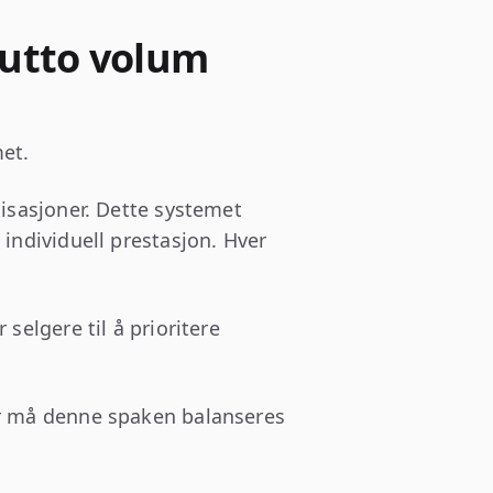
rutto volum
met.
nisasjoner. Dette systemet
 individuell prestasjon. Hver
selgere til å prioritere
er må denne spaken balanseres